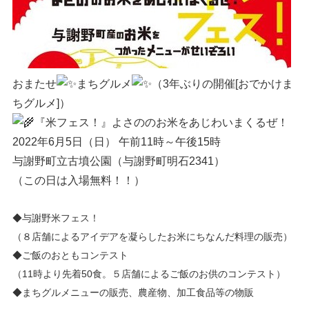
おまたせ
まちグルメ
（3年ぶりの開催[おでかけま
ちグルメ]）
『米フェス！』よさののお米をあじわいまくるぜ！
2022年6月5日（日） 午前11時～午後15時
与謝野町立古墳公園（与謝野町明石2341）
（この日は入場無料！！）
◆与謝野米フェス！
（８店舗によるアイデアを凝らしたお米にちなんだ料理の販売）
◆ご飯のおともコンテスト
（11時より先着50食。５店舗によるご飯のお供のコンテスト）
◆まちグルメニューの販売、農産物、加工食品等の物販