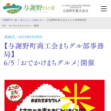
一社）京都府北部地域連携都市圏振興社
与謝野地域本部
与謝野町観光協会
与謝野日々是
>
あたらしいお知らせ
>
【与謝野町商工会まちグル部事務局】
6/5 「おでかけまちグルメ」開催
投稿日／2022年5月30日
【与謝野町商工会まちグル部事務
局】
6/5 「おでかけまちグルメ」開催