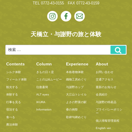
TEL
0772-43-0155
FAX 0772-43-0159
天橋立・与謝野の旅と体験
Contents
Column
Experience
About
シルク体験
きもの日々是
本格着物体験
お問い合わせ
フィールド体験
ことのは&ムービー
織物工房めぐり
交通アクセス
観光する
往復書簡
与謝野ホップ
最新のお知らせ
体験する
ALT eyes
大江山トレイル
会員紹介
行事を見る
IKURA
よさの野菜の駅
与謝野の特産品
宿泊する
Information
春の例祭
プライバシーポリシ
ー
食べる
歌碑句碑めぐり
個人情報管理規程
農泊体験
English ver.