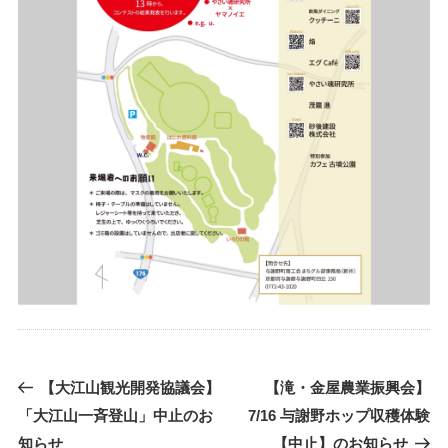
過
次
【大江山観光開発協議会】
【滝・金屋農業振興会】
去
の
「大江山一斉登山」中止のお
7/16 与謝野ホップ収穫体験
の
投
知らせ
【中止】のお知らせ