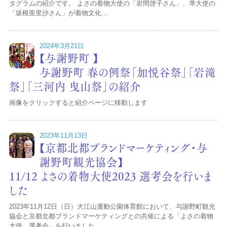
タグラムの紹介です。 よさの着物大使の「岩間啓子さん」、準大使の
「坂根亜里沙さん」が着物文化...
2024年3月21日
【与謝野町 】
与謝野町 春の例祭「加悦谷祭」「岩滝
祭」「三河内 曳山祭」の紹介
画像をクリックすると紹介ページに移動します
2023年11月13日
【京都北都ブランドマーケティング・与
謝野町観光協会】
11/12 よさの着物大使2023 選考会を行いま
した
2023年11月12日（日）大江山運動公園体育館において、与謝野町観光
協会と京都北都ブランドマーケティングとの共催による「よさの着物
大使 選考会」を行いました。...