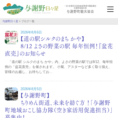
一社）京都府北部地域連携都市圏振興社
与謝野地域本部
与謝野町観光協会
与謝野日々是
>
ブログ一覧
2026年8月6日
【道の駅シルクのまち かや】
8/12 よさの野菜の駅 毎年恒例！『盆花
直売』のお知らせ
「道の駅 シルクのまち かや」内、よさの野菜の駅では8/12、毎年恒
例の「盆花直売」を催されます。 小菊、アスターなど多く取り揃え、
皆様のお越し、お待ちしてお...
2026年8月5日
【与謝野町】
ちりめん街道、未来を紡ぐ方 ！「与謝野
町地域おこし協力隊（空き家活用促進担当）」
募集中！