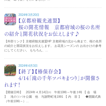
2024年3月20日
【京都府観光連盟】
桜の開花情報 京都府域の桜の名所
の紹介と開花状況をお伝えします♪
【外部リンク】京都府観光連盟HP 京都府域の北から南まで、桜の名所
の紹介と開花状況をお伝えします。 お花見シーズンの お出かけの参考
にしてください。 もちろん、...
2024年4月3日
【終了】【椿保存会】
4/14「滝の千年ツバキまつり」が開催さ
れます！
【開催日時】 2024年４月14日㈰ 午前10時～午後３時 【 会 場
】 滝のツバキ公園 他 与謝野町滝1991 【 内 容 】 ◆開園式典
（午前10時～）...