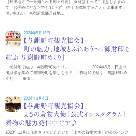
【丹後地方で一番知られる郷土料理】 食材はすべてご用意しますの
で、お手軽にどなたでも“ばらずし作り”を体験することが出来ます。
深い味わい、京都府北部丹後地...
2024年5月15日
【与謝野町観光協会】
町の魅力、地域とふれあう～「御財印で
結ぶ 与謝野町めぐり」
「御財印で結ぶ 与謝野町めぐり」 2024年6月１日より
御財印を集めて与謝野町を楽しもう ‼ 「御財印で結ぶ 与謝野町め
ぐり」 ※御...
2024年1月4日
【与謝野町観光協会】
よさの着物大使「公式インスタグラム」
着物の魅力発信中です♪
2023年11月に任命させていただいた「よさの着物大使」の公式インス