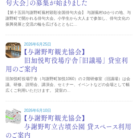
句大会」の募集が始まりました
【第十五回与謝野町蕪村顕彰全国俳句大会】 与謝蕪村ゆかりの地、与
謝野町で開かれる俳句大会。小学生から大人まで参加し、俳句文化の
振興発展と交流の輪を広げるとともに...
2026年6月25日
【与謝野町観光協会】
旧加悦町役場庁舎「旧議場」 貸室利
用のご案内
旧加悦町役場庁舎（与謝野町加悦1060）の２階研修室（旧議場）は会
議、研修、説明会、講演会、セミナー、イベントなどの会場として幅
広くご利用いただけます。 貸室の...
2026年6月10日
【与謝野町観光協会】
与謝野町立古墳公園 貸スペース利用
のご案内