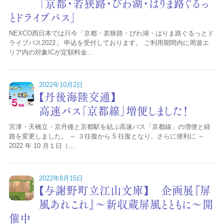
「京都・若狭路・びわ湖・はりま路ぐるっ
とドライブパス」
NEXCO西日本では只今「京都・若狭路・びわ湖・はりま路ぐるっとド
ライブパス2022」 申込を受付しております。 ご利用期間内に周遊エ
リア内の対象ICが定額料金...
2022年10月2日
【丹後海陸交通】
高速バス「京都線」増便しました！
宮津・天橋立・京丹後と京都駅を結ぶ高速バス「京都線」の増便と経
路を変更しました。 ～ ３往復から 5 往復となり、さらに便利に ～
2022 年 10 月１日（...
2022年8月15日
【与謝野町立江山文庫】 企画展『屏
風あれこれ』～新収蔵屏風とともに～開
催中