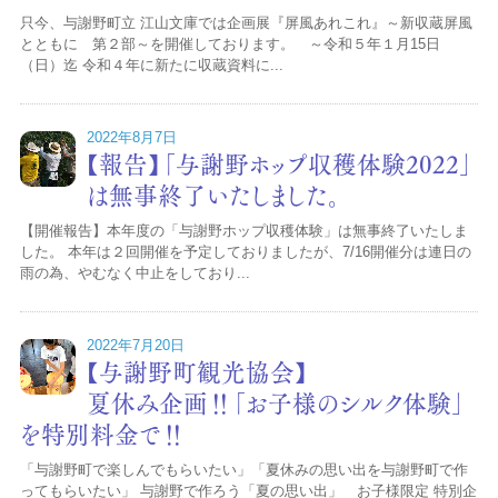
只今、与謝野町立 江山文庫では企画展『屏風あれこれ』～新収蔵屏風
とともに 第２部～を開催しております。 ～令和５年１月15日
（日）迄 令和４年に新たに収蔵資料に...
2022年8月7日
【報告】「与謝野ホップ収穫体験2022」
は無事終了いたしました。
【開催報告】本年度の「与謝野ホップ収穫体験」は無事終了いたしま
した。 本年は２回開催を予定しておりましたが、7/16開催分は連日の
雨の為、やむなく中止をしており...
2022年7月20日
【与謝野町観光協会】
夏休み企画‼「お子様のシルク体験」
を特別料金で‼
「与謝野町で楽しんでもらいたい」「夏休みの思い出を与謝野町で作
ってもらいたい」 与謝野で作ろう「夏の思い出」 お子様限定 特別企