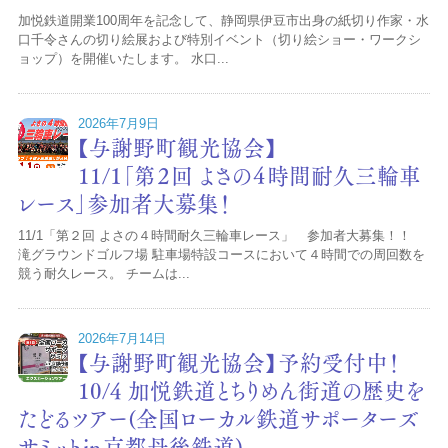
加悦鉄道開業100周年を記念して、静岡県伊豆市出身の紙切り作家・水
口千令さんの切り絵展および特別イベント（切り絵ショー・ワークシ
ョップ）を開催いたします。 水口...
2026年7月9日
【与謝野町観光協会】
11/１「第２回 よさの４時間耐久三輪車
レース」参加者大募集！
11/1「第２回 よさの４時間耐久三輪車レース」 参加者大募集！！
滝グラウンドゴルフ場 駐車場特設コースにおいて４時間での周回数を
競う耐久レース。 チームは...
2026年7月14日
【与謝野町観光協会】予約受付中！
10/4 加悦鉄道とちりめん街道の歴史を
たどるツアー(全国ローカル鉄道サポーターズ
サミット㏌京都丹後鉄道)