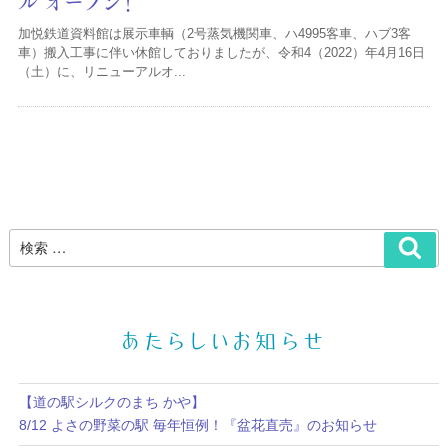
ル オープン！
加悦鉄道資料館は展示車輌（2号蒸気機関車、ハ4995客車、ハブ3客
車）搬入工事に伴い休館しておりましたが、令和4（2022）年4月16日
（土）に、リニューアルオ...
あたらしいお知らせ
【道の駅シルクのまち かや】
8/12 よさの野菜の駅 毎年恒例！『盆花直売』のお知らせ