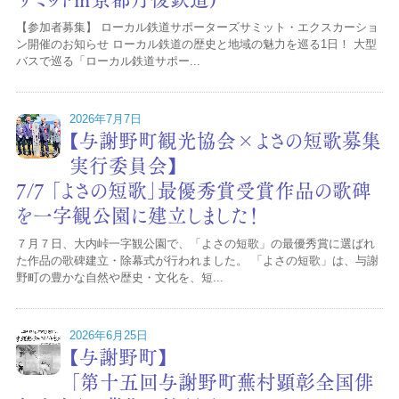
【参加者募集】 ローカル鉄道サポーターズサミット・エクスカーショ
ン開催のお知らせ ローカル鉄道の歴史と地域の魅力を巡る1日！ 大型
バスで巡る「ローカル鉄道サポー...
2026年7月7日
【与謝野町観光協会×よさの短歌募集
実行委員会】
7/7 「よさの短歌」最優秀賞受賞作品の歌碑
を一字観公園に建立しました！
７月７日、大内峠一字観公園で、「よさの短歌」の最優秀賞に選ばれ
た作品の歌碑建立・除幕式が行われました。 「よさの短歌」は、与謝
野町の豊かな自然や歴史・文化を、短...
2026年6月25日
【与謝野町】
「第十五回与謝野町蕪村顕彰全国俳