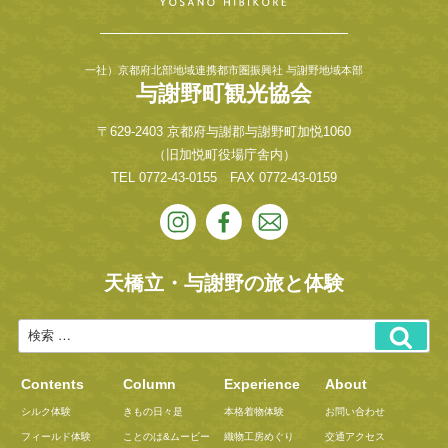
一社）京都府北部地域連携都市圏振興社 与謝野地域本部
与謝野町観光協会
〒629-2403 京都府与謝郡与謝野町加悦1060
（旧加悦町役場庁舎内）
TEL
0772-43-0155
FAX 0772-43-0159
天橋立・与謝野の旅と体験
Contents
Column
Experience
About
シルク体験
きもの日々是
本格着物体験
お問い合わせ
フィールド体験
ことのは&ムービー
織物工房めぐり
交通アクセス