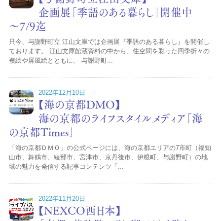
企画展「季語のある暮らし」開催中
～7/9迄
只今、与謝野町立 江山文庫では企画展『季語のある暮らし』を開催し
ております。 江山文庫館蔵資料の中から、住空間を彩った四季折々の
襖絵や屏風絵とともに、 与謝野町...
2022年12月10日
【海の京都DMO】
海の京都のライフスタイルメディア「海
の京都Times」
「海の京都ＤＭＯ」の公式ページには、海の京都エリアの7市町（福知
山市、舞鶴市、綾部市、宮津市、京丹後市、伊根町、与謝野町）の地
域の魅力を発信する記事コンテンツ「...
2022年11月20日
【NEXCO西日本】