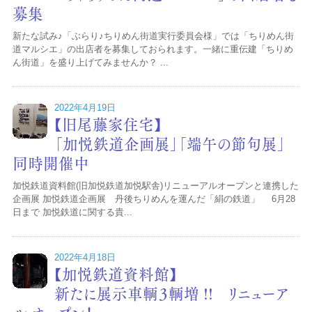
募集
新たな試み♪「ぶらり♪ちりめん街道実行委員会様」では「ちりめん街
道マルシエ」の出店者を募集しておられます。一緒に重伝建「ちりめ
ん街道」を盛り上げてみませんか？ ...
2022年4月19日
【旧尾藤家住宅】
「加悦鉄道企画展」「端午の節句展」
同時開催中
加悦鉄道資料館(旧加悦鉄道加悦駅舎)リニューアルオープンと連携した
企画展 加悦鉄道企画展 丹後ちりめんを運んだ「絹の鉄道」 6月28
日まで 加悦鉄道に関する貴...
2022年4月18日
【加悦鉄道資料館】
新たに展示車輌３輌増 !! リニューア