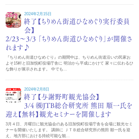
2024年2月15日
終了【ちりめん街道ひなめぐり実行委員
会】
2/23～3/3 「ちりめん街道ひなめぐり」が開催さ
れます♪
『ちりめん街道ひなめぐり』の期間中は、ちりめん街道沿いの民家お
よそ15軒と旧加悦町役場庁舎に 明治から平成にかけて 家々に伝わるひ
な飾りが展示されます。 中でも...
2024年2月8日
終了【与謝野町観光協会】
3/4 ㈱JTB総合研究所 熊田 順一氏を
迎え【無料】観光セミナーを開催します
3月４日、月曜日に観光協会のある旧加悦町役場庁舎を会場に観光セミ
ナーを開催いたします。 講師に ＪＴＢ総合研究所の熊田 順一氏を迎
え、地方部における持続可能な観...