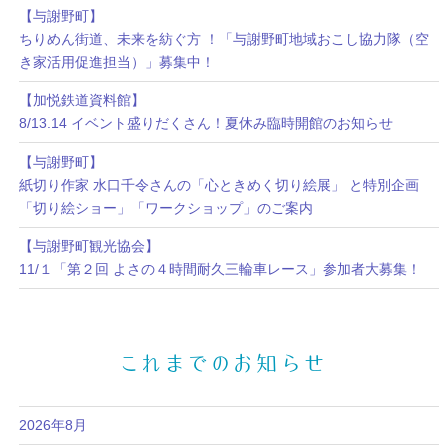
【与謝野町】
ちりめん街道、未来を紡ぐ方 ！「与謝野町地域おこし協力隊（空
き家活用促進担当）」募集中！
【加悦鉄道資料館】
8/13.14 イベント盛りだくさん！夏休み臨時開館のお知らせ
【与謝野町】
紙切り作家 水口千令さんの「心ときめく切り絵展」 と特別企画
「切り絵ショー」「ワークショップ」のご案内
【与謝野町観光協会】
11/１「第２回 よさの４時間耐久三輪車レース」参加者大募集！
これまでのお知らせ
2026年8月