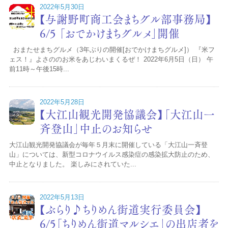
2022年5月30日
【与謝野町商工会まちグル部事務局】
6/5 「おでかけまちグルメ」開催
おまたせまちグルメ（3年ぶりの開催[おでかけまちグルメ]） 『米フ
ェス！』よさののお米をあじわいまくるぜ！ 2022年6月5日（日） 午
前11時～午後15時...
2022年5月28日
【大江山観光開発協議会】「大江山一
斉登山」中止のお知らせ
大江山観光開発協議会が毎年５月末に開催している「大江山一斉登
山」については、新型コロナウイルス感染症の感染拡大防止のため、
中止となりました。 楽しみにされていた...
2022年5月13日
【ぶらり♪ちりめん街道実行委員会】
6/5「ちりめん街道マルシエ」の出店者を