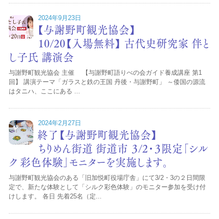
2024年9月23日
【与謝野町観光協会】
10/20【入場無料】 古代史研究家 伴と
し子氏 講演会
与謝野町観光協会 主催 【与謝野町語りべの会ガイド養成講座 第1
回】 講演テーマ「ガラスと鉄の王国 丹後・与謝野町」 ～倭国の源流
はタニハ、ここにある ...
2024年2月27日
終了【与謝野町観光協会】
ちりめん街道 街道市 ３/2・３限定「シル
ク 彩色体験」モニターを実施します。
与謝野町観光協会のある「旧加悦町役場庁舎」にて3/2・3の２日間限
定で、新たな体験として「シルク彩色体験」のモニター参加を受け付
けします。 各日 先着25名（定...