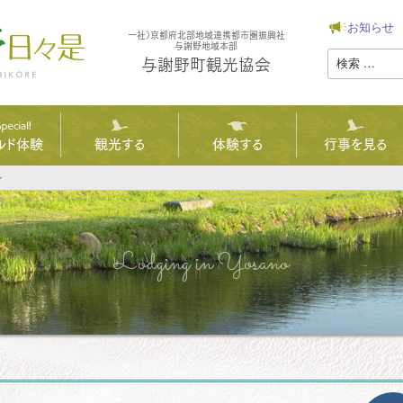
お知らせ
一社）京都府北部地域連携都市圏振興社
与謝野地域本部
与謝野町観光協会
ルド体験
観光する
体験する
行事を見る
ル
ページ
KEレンタル
野ホップ
ーリズム
野菜の駅
トレイル
碑めぐり
Lodging in Yosano