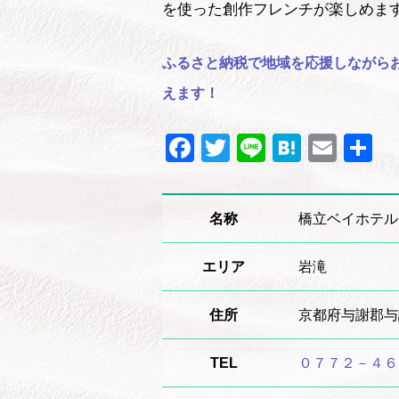
を使った創作フレンチが楽しめま
ふるさと納税で地域を応援しながら
えます！
Facebook
Twitter
Line
Hatena
Emai
名称
橋立ベイホテル
エリア
岩滝
住所
京都府与謝郡与
TEL
０７７２－４６