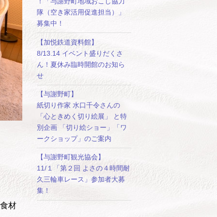
！「与謝野町地域おこし協力
隊（空き家活用促進担当）」
募集中！
【加悦鉄道資料館】
8/13.14 イベント盛りだくさ
ん！夏休み臨時開館のお知ら
せ
【与謝野町】
紙切り作家 水口千令さんの
「心ときめく切り絵展」 と特
別企画 「切り絵ショー」「ワ
ークショップ」のご案内
【与謝野町観光協会】
11/１「第２回 よさの４時間耐
久三輪車レース」参加者大募
集！
食材