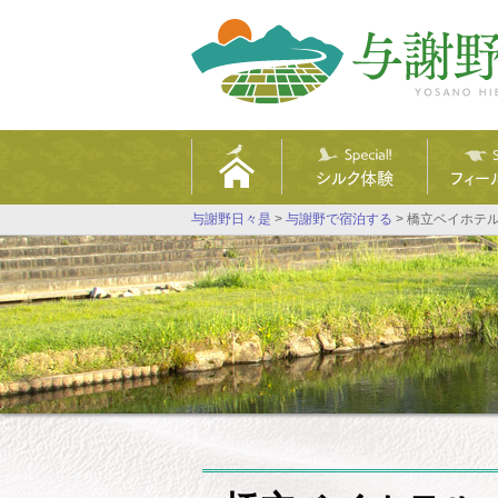
シルク体験
フィー
与謝野日々是
>
与謝野で宿泊する
>
橋立ベイホテ
特集ページ
特集
手織りコースター作り
E-BI
組みひもミサンガ作り
与謝
織物工房めぐり
里山ツ
本格着物体験
よさの
大江山
歌碑句