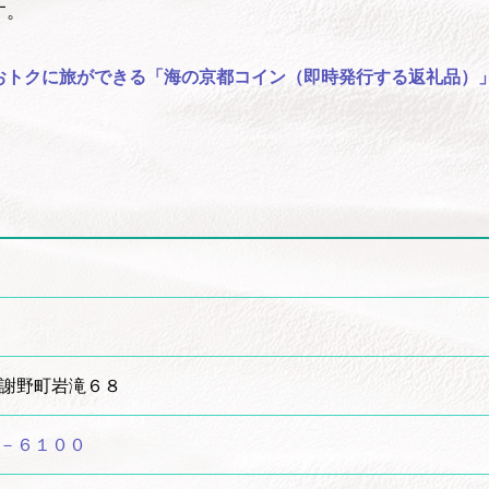
す。
おトクに旅ができる「海の京都コイン（即時発行する返礼品）
l
共
有
謝野町岩滝６８
－６１００