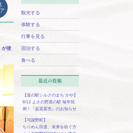
滝
ア
観光する
体験する
行事を見る
」が使
宿泊する
食べる
最近の投稿
【道の駅シルクのまち かや】
8/12 よさの野菜の駅 毎年恒
例！『盆花直売』のお知らせ
【与謝野町】
ちりめん街道、未来を紡ぐ方