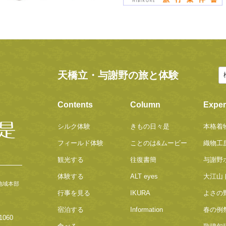
天橋立・与謝野の旅と体験
Contents
Column
Exper
シルク体験
きもの日々是
本格着
フィールド体験
ことのは&ムービー
織物工
観光する
往復書簡
与謝野
体験する
ALT eyes
大江山
地域本部
行事を見る
IKURA
よさの
宿泊する
Information
春の例
060