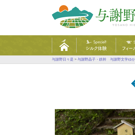
シルク体験
フィー
与謝野日々是
>
与謝野晶子・鉄幹 与謝野文学ゆ
特集ページ
特集
手織りコースター作り
E-BI
組みひもミサンガ作り
与謝
織物工房めぐり
里山ツ
本格着物体験
よさの
大江山
歌碑句