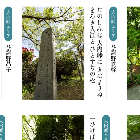
松
た
の
し
み
は
大
内
峠
に
き
は
ま
り
ぬ
ま
ろ
き
入
江
と
ひ
と
す
ぢ
の
大内峠エリア
大内峠エリア
与謝野晶子
与謝野鉄幹
峠エリア
大内峠エリア