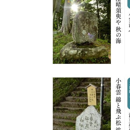
橋立の 陰晴須臾や 秋の海
小
小春雲 綿と飛ぶ松 沈むかと
大内
河