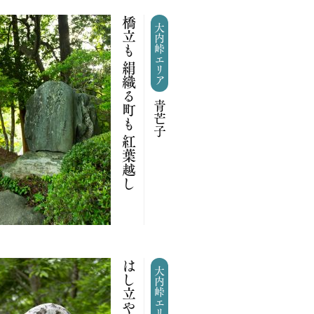
橋立も 絹織る町も 紅葉越し
大内峠エリア
青芒子
大内峠エリア