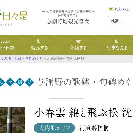
お知らせ
一社）京都府北部地域連携都市圏振興社
与謝野地域本部
与謝野町観光協会
ルド体験
観光する
体験する
行事を見る
かりの地 歌碑・句碑めぐり
>
河東碧梧桐 句碑 大内峠
ページ
KEレンタル
野ホップ
ーリズム
野菜の駅
トレイル
碑めぐり
小春雲 綿と飛ぶ松 沈
大内峠エリア
河東碧梧桐