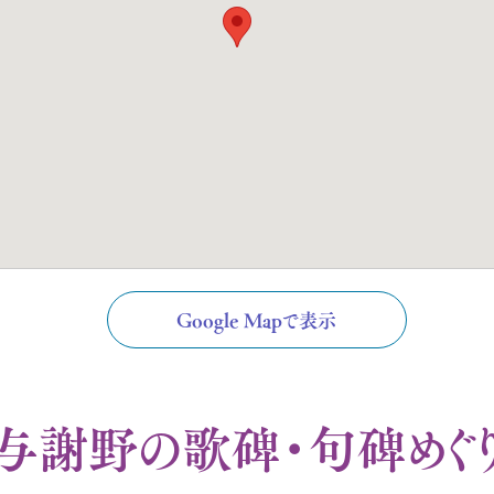
Google Mapで表示
与謝野の歌碑・句碑めぐ