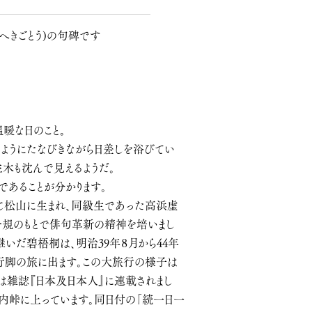
へきごとう)の句碑です
暖な日のこと。
ようにたなびきながら日差しを浴びてい
木も沈んで見えるようだ。
あることが分かります。
じ松山に生まれ、同級生であった高浜虚
子規のもとで俳句革新の精神を培いまし
いだ碧梧桐は、明治39年８月から44年
全国行脚の旅に出ます。この大旅行の様子は
には雑誌『日本及日本人』に連載されまし
大内峠に上っています。同日付の「続一日一