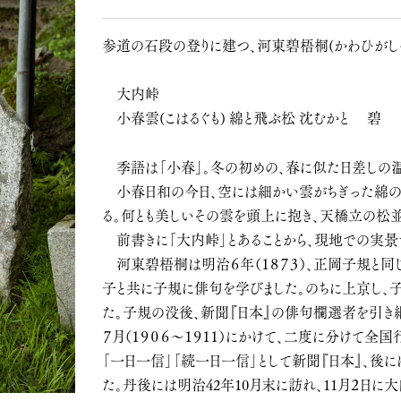
参道の石段の登りに建つ、河東碧梧桐(かわひがし
大内峠
小春雲(こはるぐも) 綿と飛ぶ松 沈むかと 碧
季語は「小春」。冬の初めの、春に似た日差しの温
小春日和の今日、空には細かい雲がちぎった綿の
る。何とも美しいその雲を頭上に抱き、天橋立の松並
前書きに「大内峠」とあることから、現地での実景で
河東碧梧桐は明治６年（１８７３）、正岡子規と同
子と共に子規に俳句を学びました。のちに上京し、
た。子規の没後、新聞『日本』の俳句欄選者を引き継
７月（１９０６～１９１１）にかけて、二度に分けて
「一日一信」「続一日一信」として新聞『日本』、後
た。丹後には明治42年10月末に訪れ、11月２日に