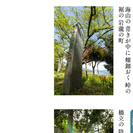
海
山
の
青
き
が
中
に
螺
鈿
お
く
峠
の
裾
の
岩
瀧
の
町
大内