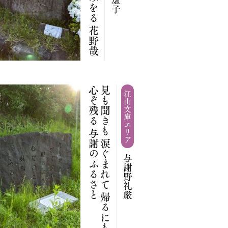
と
見
も
聞
き
も
涙
ぐ
ま
れ
て
帰
る
に
も
心
ぞ
残
る
与
謝
の
ふ
る
さ
江山文庫エリア
与謝野礼厳