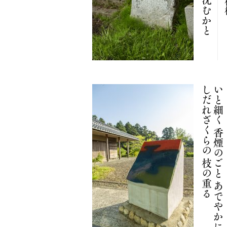
る
い
と
細
く
香
煙
の
ご
と
あ
で
や
か
に
し
だ
れ
ざ
く
ら
の
枝
の
重