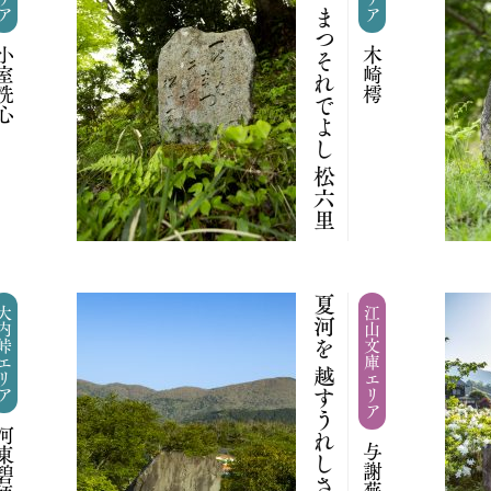
一ひけば まつそれでよし 松六里
室洗心
木崎樗
夏河を 越すうれしさよ 手に草履
峠エリア
江山文庫エリア
東碧梧桐
与謝蕪村