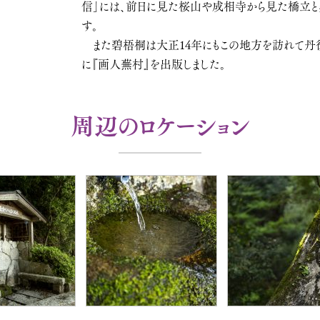
信」には、前日に見た桜山や成相寺から見た橋立
す。
また碧梧桐は大正14年にもこの地方を訪れて丹
に『画人蕪村』を出版しました。
周辺のロケーション