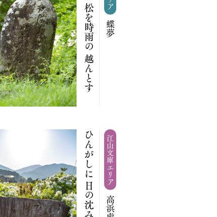
はし立や 松を時雨の 越んとす
蝶夢
ひんがしに 日の沈みをる 花野哉
江山文庫エリア
高浜虚子