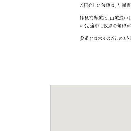
ご紹介した句碑は、与謝
妙見宮参道は、山道途中に
いくと途中に数点の句碑が
参道では木々のざわめきと