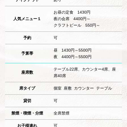
お昼の定食 1430円
人気メニュー１
夜の会席 4400円～
クラフトビール 550円～
予約
可
昼 1430円～5500円
予算帯
夜 4400円～5500円
テーブル22席、カウンター4席、座
座席数
席40席
席タイプ
個室 座敷 カウンター テーブル
貸切
可
禁煙・喫煙・分煙
全席禁煙
お子様連れ
可