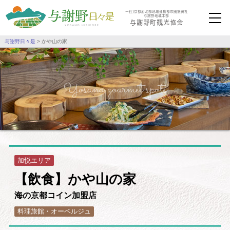
一社）京都府北部地域連携都市圏振興社
与謝野地域本部
与謝野町観光協会
与謝野日々是
>
かや山の家
Yosano gourmet spots
加悦
エリア
【飲食】かや山の家
海の京都コイン加盟店
料理旅館・オーベルジュ