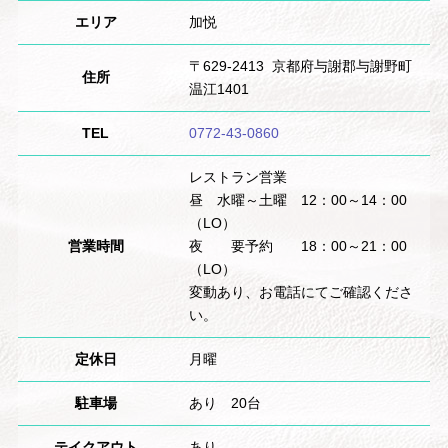
エリア
加悦
〒629-2413 京都府与謝郡与謝野町
住所
温江1401
TEL
0772-43-0860
レストラン営業
昼 水曜～土曜 12：00～14：00
（LO）
営業時間
夜 要予約 18：00～21：00
（LO）
変動あり、お電話にてご確認くださ
い。
定休日
月曜
駐車場
あり 20台
テイクアウト
あり