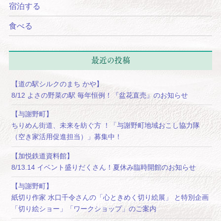
宿泊する
食べる
最近の投稿
【道の駅シルクのまち かや】
8/12 よさの野菜の駅 毎年恒例！『盆花直売』のお知らせ
【与謝野町】
ちりめん街道、未来を紡ぐ方 ！「与謝野町地域おこし協力隊
（空き家活用促進担当）」募集中！
【加悦鉄道資料館】
8/13.14 イベント盛りだくさん！夏休み臨時開館のお知らせ
【与謝野町】
紙切り作家 水口千令さんの「心ときめく切り絵展」 と特別企画
「切り絵ショー」「ワークショップ」のご案内