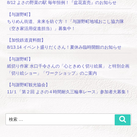
8/12 よさの野菜の駅 毎年恒例！『盆花直売』のお知らせ
【与謝野町】
ちりめん街道、未来を紡ぐ方 ！「与謝野町地域おこし協力隊
（空き家活用促進担当）」募集中！
【加悦鉄道資料館】
8/13.14 イベント盛りだくさん！夏休み臨時開館のお知らせ
【与謝野町】
紙切り作家 水口千令さんの「心ときめく切り絵展」 と特別企画
「切り絵ショー」「ワークショップ」のご案内
【与謝野町観光協会】
11/１「第２回 よさの４時間耐久三輪車レース」参加者大募集！