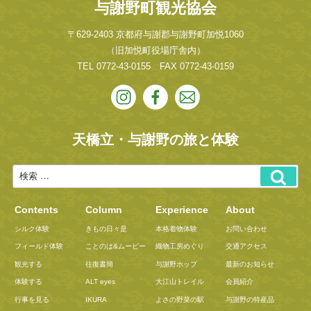
与謝野町観光協会
〒629-2403 京都府与謝郡与謝野町加悦1060
（旧加悦町役場庁舎内）
TEL
0772-43-0155
FAX 0772-43-0159
天橋立・与謝野の旅と体験
Contents
Column
Experience
About
シルク体験
きもの日々是
本格着物体験
お問い合わせ
フィールド体験
ことのは&ムービー
織物工房めぐり
交通アクセス
観光する
往復書簡
与謝野ホップ
最新のお知らせ
体験する
ALT eyes
大江山トレイル
会員紹介
行事を見る
IKURA
よさの野菜の駅
与謝野の特産品