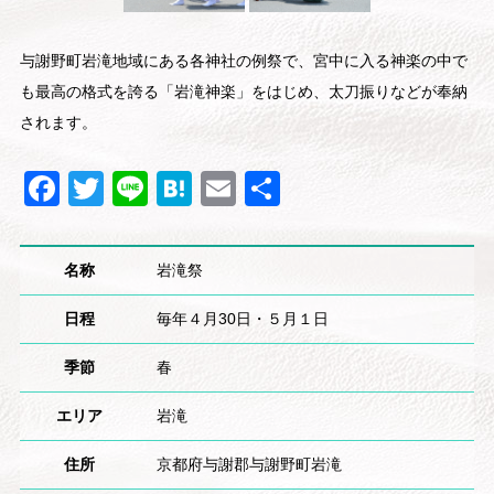
与謝野町岩滝地域にある各神社の例祭で、宮中に入る神楽の中で
も最高の格式を誇る「岩滝神楽」をはじめ、太刀振りなどが奉納
されます。
Facebook
Twitter
Line
Hatena
Email
共
有
名称
岩滝祭
日程
毎年４月30日・５月１日
季節
春
エリア
岩滝
住所
京都府与謝郡与謝野町岩滝