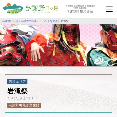
一社）京都府北部地域連携都市圏振興社
与謝野地域本部
与謝野町観光協会
与謝野日々是
>
与謝野の行事・イベントを見る
>
岩滝祭
Event of Yosano
岩滝
エリア
岩滝祭
いわたきまつり
与謝野町無形文化財