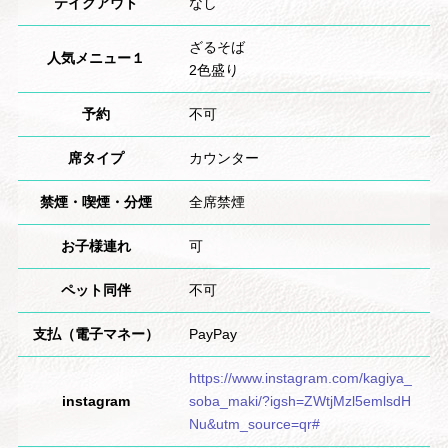
テイクアウト
なし
ざるそば
人気メニュー１
2色盛り
予約
不可
席タイプ
カウンター
禁煙・喫煙・分煙
全席禁煙
お子様連れ
可
ペット同伴
不可
支払（電子マネー）
PayPay
https://www.instagram.com/kagiya_
instagram
soba_maki/?igsh=ZWtjMzl5emlsdH
Nu&utm_source=qr#