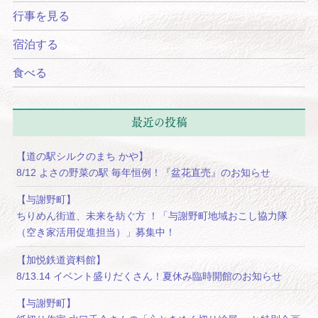
行事を見る
宿泊する
食べる
最近の投稿
【道の駅シルクのまち かや】
8/12 よさの野菜の駅 毎年恒例！『盆花直売』のお知らせ
【与謝野町】
ちりめん街道、未来を紡ぐ方 ！「与謝野町地域おこし協力隊
（空き家活用促進担当）」募集中！
【加悦鉄道資料館】
8/13.14 イベント盛りだくさん！夏休み臨時開館のお知らせ
【与謝野町】