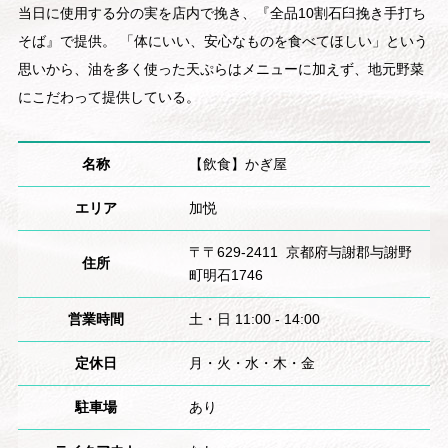
当日に使用する分の実を店内で挽き、『全品10割石臼挽き手打ち
そば』で提供。 「体にいい、安心なものを食べてほしい」という
思いから、油を多く使った天ぷらはメニューに加えず、地元野菜
にこだわって提供している。
名称
【飲食】かぎ屋
エリア
加悦
〒〒629-2411 京都府与謝郡与謝野
住所
町明石1746
営業時間
土・日 11:00 - 14:00
定休日
月・火・水・木・金
駐車場
あり