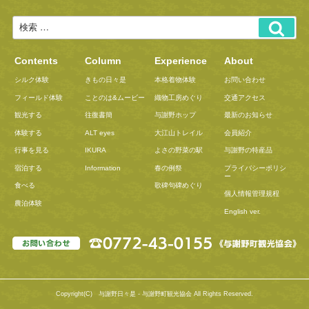
Contents
Column
Experience
About
シルク体験
きもの日々是
本格着物体験
お問い合わせ
フィールド体験
ことのは&ムービー
織物工房めぐり
交通アクセス
観光する
往復書簡
与謝野ホップ
最新のお知らせ
体験する
ALT eyes
大江山トレイル
会員紹介
行事を見る
IKURA
よさの野菜の駅
与謝野の特産品
宿泊する
Information
春の例祭
プライバシーポリシ
ー
食べる
歌碑句碑めぐり
個人情報管理規程
農泊体験
English ver.
Copyright(C) 与謝野日々是 - 与謝野町観光協会 All Rights Reserved.