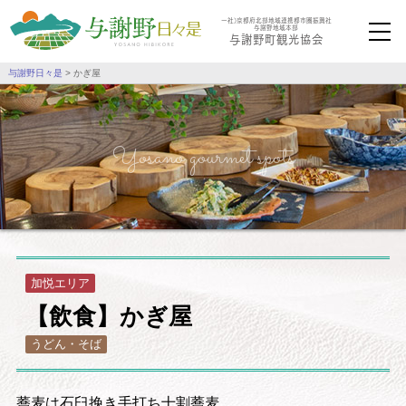
一社）京都府北部地域連携都市圏振興社
与謝野地域本部
与謝野町観光協会
与謝野日々是
>
かぎ屋
Yosano gourmet spots
加悦
エリア
【飲食】かぎ屋
うどん・そば
蕎麦は石臼挽き手打ち十割蕎麦